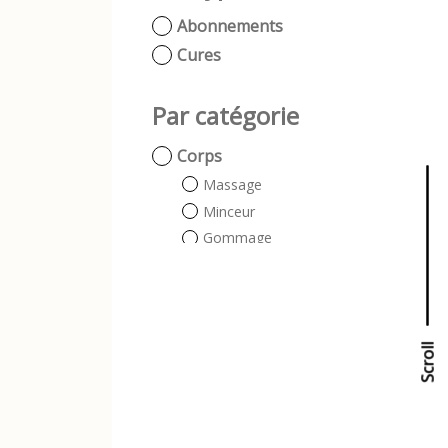
Abonnements
Cures
Par catégorie
Corps
Massage
Minceur
Gommage
Visage
Soins visages
massages facialistes
Scroll
Scroll
Beauté
Beauté des mains
Beauté des pieds