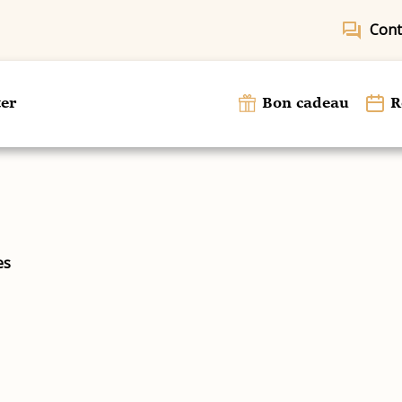
forum
Cont
er
Bon cadeau
R
es