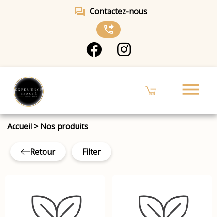
forum
Contactez-nous
phone_forwarded
menu
Accueil
>
Nos produits
Retour
Filter