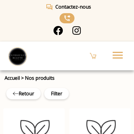
forum
Contactez-nous
phone_forwarded
menu
Accueil
>
Nos produits
Retour
Filter